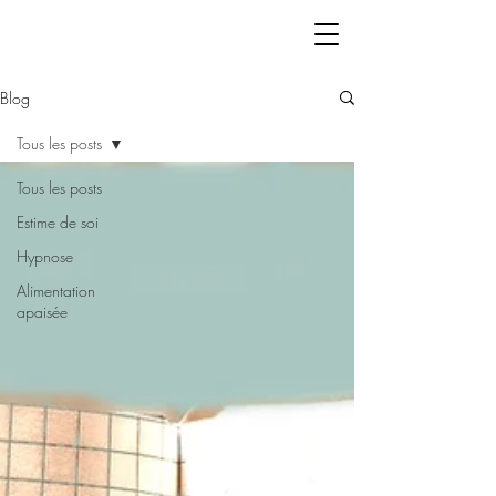
Blog
Tous les posts
Tous les posts
Estime de soi
Hypnose
Alimentation
apaisée